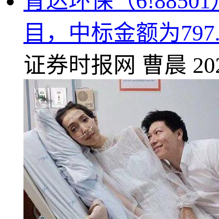
青达环保（6!88
目，中标金额为797.
证券时报网
曹晨
20