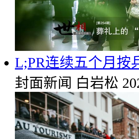
L;PR连续五个月
封面新闻
白岩松
20