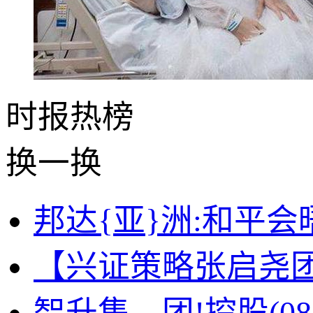
时报
热榜
换一换
邦达{亚}洲:和平
【兴证策略张启尧
智升集—团!控股(083