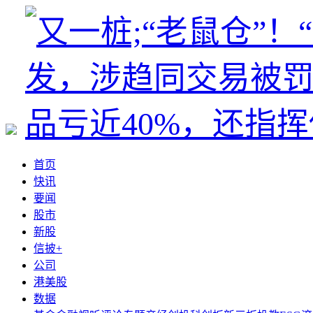
首页
快讯
要闻
股市
新股
信披+
公司
港美股
数据