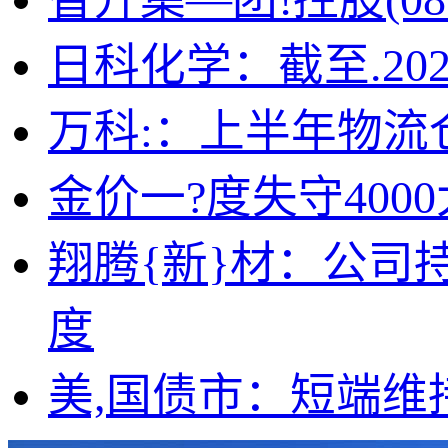
日科化学：截至.202
万科:：上半年物流仓
金价一?度失守40
翔腾{新}材：公司
度
美,国债市：短端维