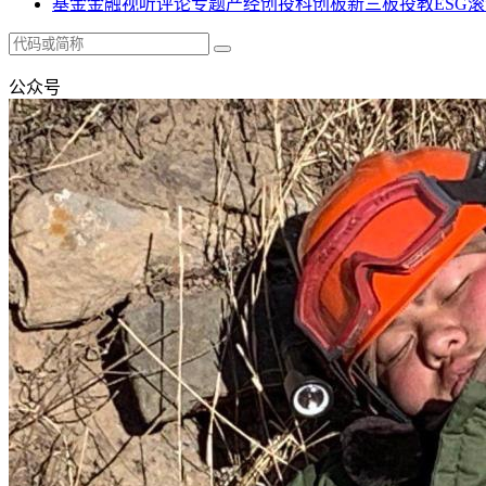
基金
金融
视听
评论
专题
产经
创投
科创板
新三板
投教
ESG
滚
公众号